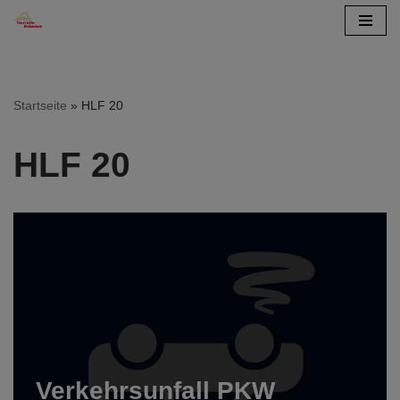
Zum
Inhalt
springen
Startseite
»
HLF 20
HLF 20
Verkehrsunfall PKW