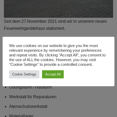
Seit dem 27.November 2021 sind wir in unserem neuen
Feuerwehrgerätehaus stationiert.
In diesem Gerätehaus befindet sich:
We use cookies on our website to give you the most
relevant experience by remembering your preferences
and repeat visits. By clicking “Accept All”, you consent to
Fahrzeughalle mit 4 Stellplätzen
the use of ALL the cookies. However, you may visit
"Cookie Settings" to provide a controlled consent.
Fahrzeugwaschhalle
Cookie Settings
Accept All
Schlauchwaschanlage
Übungsturm / Halbturm
Werkstatt für Reparaturen
Atemschutzwerkstatt
Materiallager