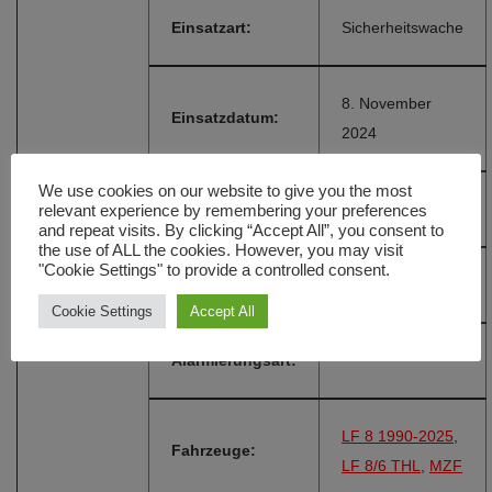
Einsatzart:
Sicherheitswache
8. November
Einsatzdatum:
2024
We use cookies on our website to give you the most
Einsatzzeit:
17:00 Uhr
relevant experience by remembering your preferences
and repeat visits. By clicking “Accept All”, you consent to
the use of ALL the cookies. However, you may visit
"Cookie Settings" to provide a controlled consent.
Einsatzort:
Ihrlerstein
Cookie Settings
Accept All
Alarmierungsart:
LF 8 1990-2025
,
Fahrzeuge:
LF 8/6 THL
,
MZF