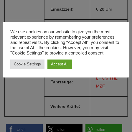
Einsatzzeit:
6:28 Uhr
Frauenforst,
We use cookies on our website to give you the most
Einsatzort:
relevant experience by remembering your preferences
Irlbrunn
and repeat visits. By clicking “Accept All”, you consent to
the use of ALL the cookies. However, you may visit
"Cookie Settings" to provide a controlled consent.
Alarmierungsart:
FME
Cookie Settings
Accept All
LF 8/6 THL
,
Fahrzeuge:
MZF
Weitere Kräfte:
teilen
teilen
teilen