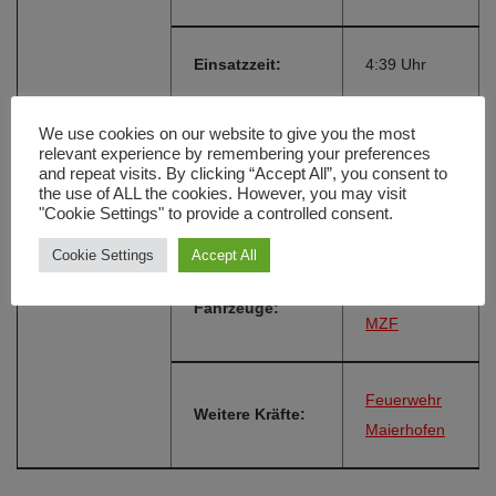
Einsatzzeit:
4:39 Uhr
We use cookies on our website to give you the most
Einsatzort:
Maierhofen
relevant experience by remembering your preferences
and repeat visits. By clicking “Accept All”, you consent to
the use of ALL the cookies. However, you may visit
"Cookie Settings" to provide a controlled consent.
Alarmierungsart:
FME
Cookie Settings
Accept All
LF 8/6 THL
,
Fahrzeuge:
MZF
Feuerwehr
Weitere Kräfte:
Maierhofen