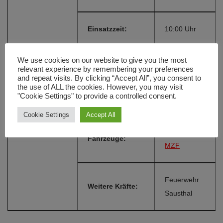
Einsatzzeit:
10:00 Uhr
We use cookies on our website to give you the most
Einsatzort:
Sausthal
relevant experience by remembering your preferences
and repeat visits. By clicking “Accept All”, you consent to
the use of ALL the cookies. However, you may visit
"Cookie Settings" to provide a controlled consent.
Alarmierungsart:
FME
Cookie Settings
Accept All
LF 8/6 THL
,
Fahrzeuge:
MZF
Feuerwehr
Weitere Kräfte:
Sausthal