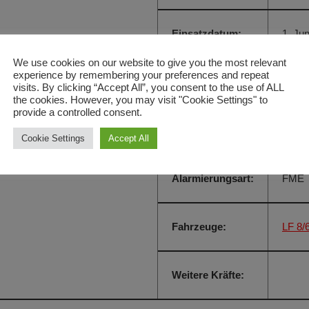
Einsatzdatum:
1. Ju
We use cookies on our website to give you the most relevant
experience by remembering your preferences and repeat
Einsatzzeit:
5:01 
visits. By clicking “Accept All”, you consent to the use of ALL
the cookies. However, you may visit "Cookie Settings" to
provide a controlled consent.
Einsatzort:
KEH 
Cookie Settings
Accept All
Alarmierungsart:
FME
Fahrzeuge:
LF 8/
Weitere Kräfte: