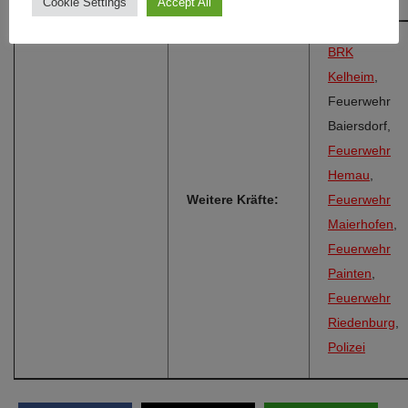
Cookie Settings
Accept All
BRK
Kelheim
,
Feuerwehr
Baiersdorf,
Feuerwehr
Hemau
,
Weitere Kräfte:
Feuerwehr
Maierhofen
,
Feuerwehr
Painten
,
Feuerwehr
Riedenburg
,
Polizei