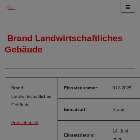
Zum
Inhalt
springen
Brand Landwirtschaftliches
Gebäude
Brand
Einsatznummer:
012-2025
Landwirtschaftliches
Gebäude
Einsatzart:
Brand
Pressebericht
14. Juni
Einsatzdatum:
2025