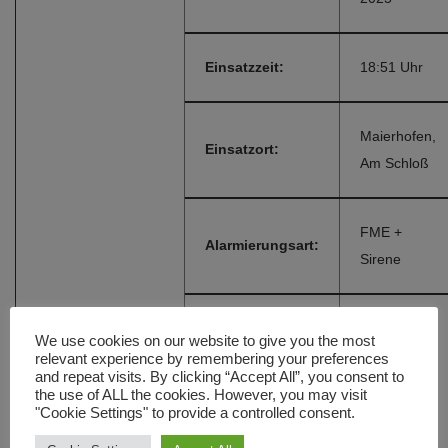
Einsatzzeit:
18:51 Uhr
Maierhofen,
Einsatzort:
Am Schloß
FME +
Alarmierungsart:
Sirene
LF 8 1990-
We use cookies on our website to give you the most
2025
,
LF
relevant experience by remembering your preferences
and repeat visits. By clicking “Accept All”, you consent to
Fahrzeuge:
8/6 THL
,
the use of ALL the cookies. However, you may visit
MZF
,
TLF
"Cookie Settings" to provide a controlled consent.
8/18