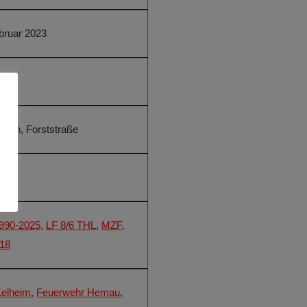
bruar 2023
Uhr
ofen, Forststraße
1990-2025
,
LF 8/6 THL
,
MZF
,
/18
elheim
,
Feuerwehr Hemau
,