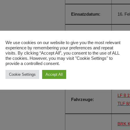
Einsatzdatum:
16. Fe
Einsatzzeit:
10:20 
We use cookies on our website to give you the most relevant
experience by remembering your preferences and repeat
visits. By clicking “Accept All”, you consent to the use of ALL
Einsatzort:
Maierh
the cookies. However, you may visit "Cookie Settings" to
provide a controlled consent.
Cookie Settings
Accept All
Alarmierungsart:
FME
LF 8 
Fahrzeuge:
TLF 8
BRK K