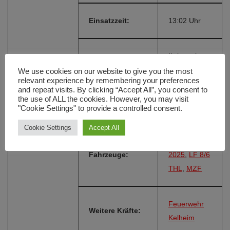
Einsatzzeit:
13:02 Uhr
Ihrlerstein,
Einsatzort:
Hauptstraße
We use cookies on our website to give you the most
relevant experience by remembering your preferences
and repeat visits. By clicking “Accept All”, you consent to
the use of ALL the cookies. However, you may visit
Alarmierungsart:
FME
"Cookie Settings" to provide a controlled consent.
Cookie Settings
Accept All
LF 8 1990-
Fahrzeuge:
2025
,
LF 8/6
THL
,
MZF
Feuerwehr
Weitere Kräfte:
Kelheim