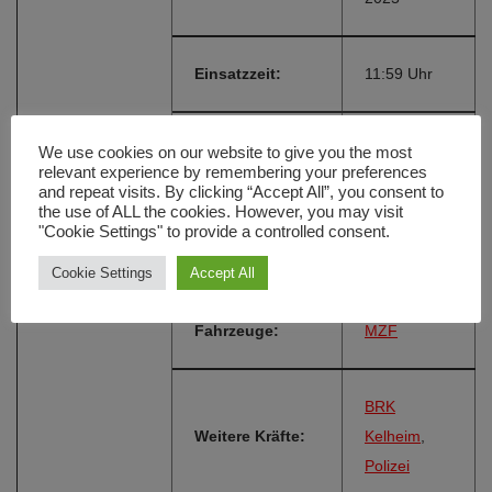
Einsatzzeit:
11:59 Uhr
Ihrlerstein,
We use cookies on our website to give you the most
Einsatzort:
relevant experience by remembering your preferences
Hauptstraße
and repeat visits. By clicking “Accept All”, you consent to
the use of ALL the cookies. However, you may visit
"Cookie Settings" to provide a controlled consent.
Alarmierungsart:
Telefon
Cookie Settings
Accept All
Fahrzeuge:
MZF
BRK
Weitere Kräfte:
Kelheim
,
Polizei