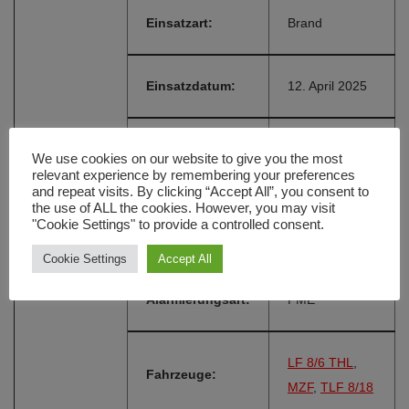
Einsatzart:
Brand
Einsatzdatum:
12. April 2025
Einsatzzeit:
11:15 Uhr
We use cookies on our website to give you the most
relevant experience by remembering your preferences
and repeat visits. By clicking “Accept All”, you consent to
the use of ALL the cookies. However, you may visit
Ihrlerstein,
Einsatzort:
"Cookie Settings" to provide a controlled consent.
Sudetenstraße
Cookie Settings
Accept All
Alarmierungsart:
FME
LF 8/6 THL
,
Fahrzeuge:
MZF
,
TLF 8/18