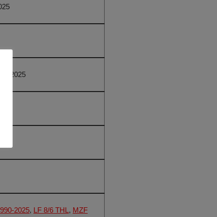
025
ärz 2025
 Uhr
25
1990-2025
,
LF 8/6 THL
,
MZF