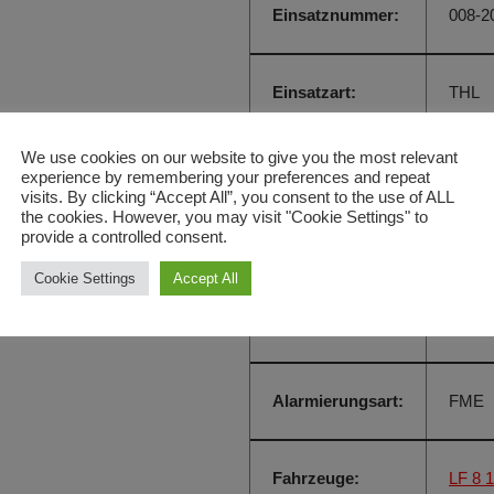
Einsatznummer:
008-2
Einsatzart:
THL
We use cookies on our website to give you the most relevant
Einsatzdatum:
12. M
experience by remembering your preferences and repeat
visits. By clicking “Accept All”, you consent to the use of ALL
the cookies. However, you may visit "Cookie Settings" to
provide a controlled consent.
Einsatzzeit:
16:05
Cookie Settings
Accept All
Einsatzort:
KEH 
Alarmierungsart:
FME
Fahrzeuge:
LF 8 