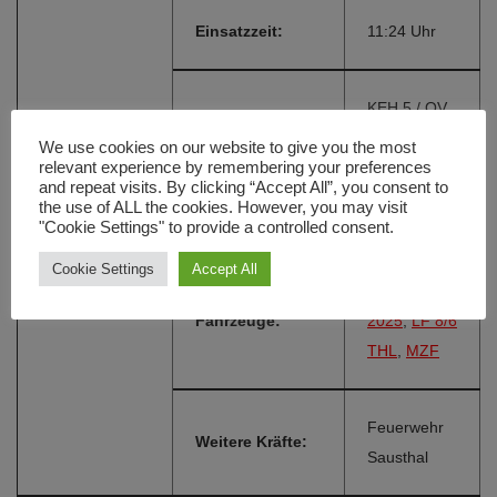
Einsatzzeit:
11:24 Uhr
KEH 5 / OV
Einsatzort:
Sausthal
We use cookies on our website to give you the most
relevant experience by remembering your preferences
and repeat visits. By clicking “Accept All”, you consent to
the use of ALL the cookies. However, you may visit
Alarmierungsart:
FME
"Cookie Settings" to provide a controlled consent.
Cookie Settings
Accept All
LF 8 1990-
Fahrzeuge:
2025
,
LF 8/6
THL
,
MZF
Feuerwehr
Weitere Kräfte:
Sausthal