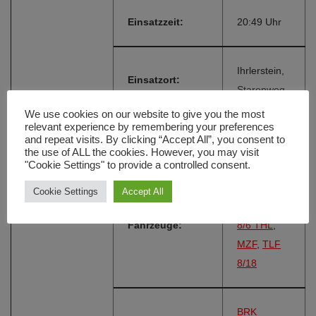
Einsatzzeit:
20:49 Uhr
Ihrlerstein,
Einsatzort:
Starenweg
We use cookies on our website to give you the most
relevant experience by remembering your preferences
Alarmierungsart:
FME
and repeat visits. By clicking “Accept All”, you consent to
the use of ALL the cookies. However, you may visit
"Cookie Settings" to provide a controlled consent.
LF 8 1990-
Cookie Settings
Accept All
2025
,
LF
Fahrzeuge:
8/6 THL
,
MZF
,
TLF
8/18
BRK