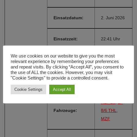
Einsatzdatum:
2. Juni 2026
Einsatzzeit:
22:41 Uhr
We use cookies on our website to give you the most
Einsatzort:
KEH 5
relevant experience by remembering your preferences
and repeat visits. By clicking “Accept All”, you consent to
the use of ALL the cookies. However, you may visit
"Cookie Settings" to provide a controlled consent.
Alarmierungsart:
FME
Cookie Settings
Accept All
HLF 20
,
LF
Fahrzeuge:
8/6 THL
,
MZF