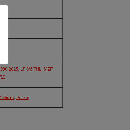
 Uhr
25
1990-2025
,
LF 8/6 THL
,
MZF
,
/18
elheim
,
Polizei