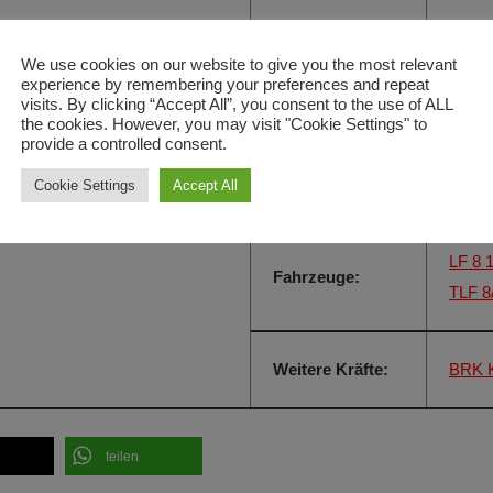
Einsatzzeit:
14:07
We use cookies on our website to give you the most relevant
experience by remembering your preferences and repeat
visits. By clicking “Accept All”, you consent to the use of ALL
Einsatzort:
KEH 
the cookies. However, you may visit "Cookie Settings" to
provide a controlled consent.
Alarmierungsart:
FME
Cookie Settings
Accept All
LF 8 
Fahrzeuge:
TLF 8
Weitere Kräfte:
BRK K
teilen