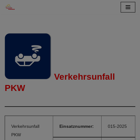
Zum
Inhalt
springen
Verkehrsunfall
PKW
Verkehrsunfall
Einsatznummer:
015-2025
PKW