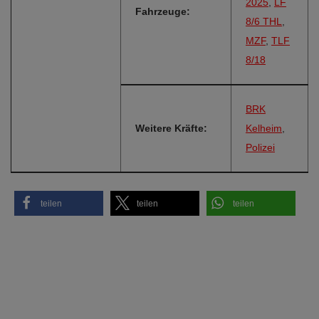
2025
,
LF
Fahrzeuge:
8/6 THL
,
MZF
,
TLF
8/18
BRK
Weitere Kräfte:
Kelheim
,
Polizei
teilen
teilen
teilen