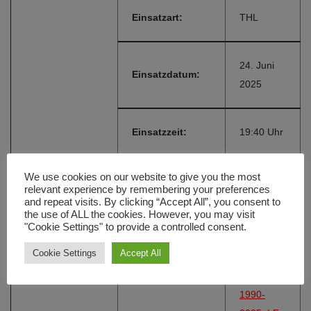
Einsatzart:
THL
24. Juni
Einsatzdatum:
2025
Einsatzzeit:
19:40 Uhr
We use cookies on our website to give you the most
Einsatzort:
St 2233
relevant experience by remembering your preferences
and repeat visits. By clicking “Accept All”, you consent to
the use of ALL the cookies. However, you may visit
"Cookie Settings" to provide a controlled consent.
Alarmierungsart:
FME
Cookie Settings
Accept All
LF 8
1990-