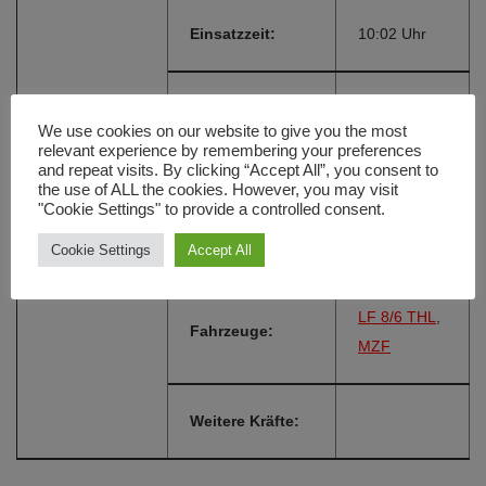
Einsatzzeit:
10:02 Uhr
Ihrlerstein,
We use cookies on our website to give you the most
Einsatzort:
Am
relevant experience by remembering your preferences
Waldrand
and repeat visits. By clicking “Accept All”, you consent to
the use of ALL the cookies. However, you may visit
"Cookie Settings" to provide a controlled consent.
Alarmierungsart:
FME
Cookie Settings
Accept All
LF 8/6 THL
,
Fahrzeuge:
MZF
Weitere Kräfte: