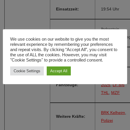
Einsatzzeit:
19:54 Uhr
Ihrlerstein,
Einsatzort:
Kornblumenwe
We use cookies on our website to give you the most
relevant experience by remembering your preferences
and repeat visits. By clicking “Accept All”, you consent to
the use of ALL the cookies. However, you may visit
Alarmierungsart:
FME
"Cookie Settings" to provide a controlled consent.
Cookie Settings
Accept All
LF 8 1990-
Fahrzeuge:
2025
,
LF 8/6
THL
,
MZF
BRK Kelheim
,
Weitere Kräfte:
Polizei