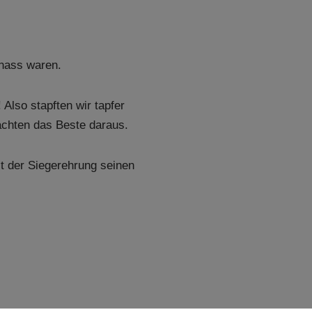
hnass waren.
Also stapften wir tapfer
chten das Beste daraus.
t der Siegerehrung seinen