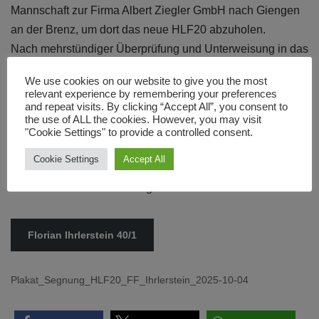
Mannschaft zur Firma Albert Ziegler GmbH nach Giengen
an der Brenz, um dort das neue HLF20 abzuholen.
Nach mehrstündiger Überprüfung und Unterweisung in das
neue Fahrzeug konnten wir voller Freude die Heimreise
We use cookies on our website to give you the most
antreten.
relevant experience by remembering your preferences
and repeat visits. By clicking “Accept All”, you consent to
the use of ALL the cookies. However, you may visit
Am Abend erreichten wir unser Gerätehaus und wurden mit
"Cookie Settings" to provide a controlled consent.
Blaulicht und Martinhorn feierlich empfangen.
Cookie Settings
Accept All
Weitere Infos zum Fahrzeug findet man hier:
Florian Ihrlerstein 40/1
Plakat_Segnung_HLF20_FF_Ihrlerstein_2025-10-04